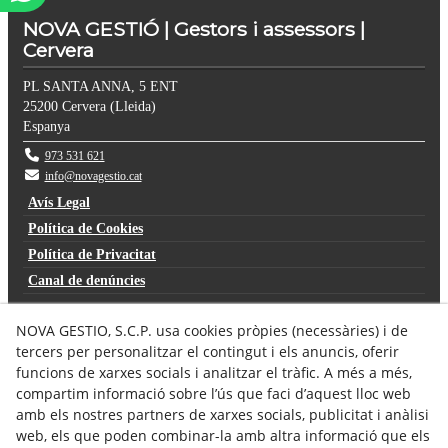
NOVA GESTIÓ | Gestors i assessors |
Cervera
PL SANTA ANNA, 5 ENT
25200
Cervera
(
Lleida
)
Espanya
973 531 621
info@novagestio.cat
Avís Legal
Política de Cookies
Política de Privacitat
Canal de denúncies
NOVA GESTIO, S.C.P. usa cookies pròpies (necessàries) i de
tercers per personalitzar el contingut i els anuncis, oferir
funcions de xarxes socials i analitzar el tràfic. A més a més,
compartim informació sobre l’ús que faci d’aquest lloc web
amb els nostres partners de xarxes socials, publicitat i anàlisi
web, els que poden combinar-la amb altra informació que els