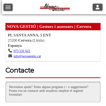
Toggle
Toggle navigation
NOVA GESTIÓ | Gestors i assessors | Cervera
PL SANTA ANNA, 5 ENT
25200
Cervera
(
Lleida
)
Espanya
973 531 621
info@novagestio.cat
Contacte
Necessiteu ajuda? Teniu alguna pregunta i / o suggeriment?
Poseu-vos en contacte amb nosaltres omplint el següent
formulari: